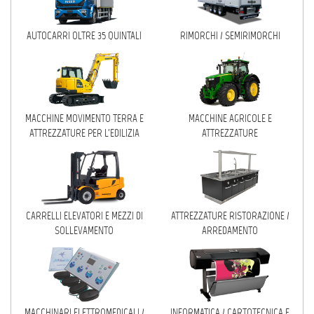
MACCHINE AGRICOLE E
AUTOCARRI OLTRE 35 QUINTALI
RIMORCHI / SEMIRIMORCHI
ATTREZZATURE
CARRELLI ELEVATORI E MEZZI DI
SOLLEVAMENTO
ATTREZZATURE RISTORAZIONE /
MACCHINE MOVIMENTO TERRA E
MACCHINE AGRICOLE E
ARREDAMENTO
ATTREZZATURE PER L'EDILIZIA
ATTREZZATURE
MACCHINARI ELETTROMEDICALI /
FITNESS / ESTETICA
INFORMATICA / CARTOTECNICA E
STAMPA
CARRELLI ELEVATORI E MEZZI DI
ATTREZZATURE RISTORAZIONE /
SOLLEVAMENTO
ARREDAMENTO
IMPIANTI E MACCHINARI
ARREDAMENTI
VARIE
MACCHINARI ELETTROMEDICALI /
INFORMATICA / CARTOTECNICA E