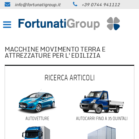
info@fortunatigroup.it
+39 0744 941112
HOME
AZIENDA
COME RAGGIUNGERCI
MACCHINE MOVIMENTO TERRA E
ATTREZZATURE PER L'EDILIZIA
IN VENDITA
RICERCA ARTICOLI
AUTOVETTURE
AUTOCARRI FINO A 35 QUINTALI
AUTOCARRI OLTRE 35 QUINTALI
RIMORCHI / SEMIRIMORCHI
AUTOVETTURE
AUTOCARRI FINO A 35 QUINTALI
MACCHINE MOVIMENTO TERRA E
ATTREZZATURE PER L’EDILIZIA