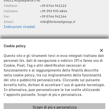
05021 Acquasparta (TR)
Telefono:
+39 0744 941112
Cellulare:
+39 393 935 4846
Fax:
+39 0744 941164
Email:
info@fortunatigroup.it
Indicazioni stradali
Dati fiscali:
Cookie policy
Fortunati Group Srl
Zona Ind.le Casigliano, 8/D, Acquasparta (TR)
Questo sito e gli strumenti terzi in esso integrati trattano dati
C.F/P.IVA:
01287280554
personali (es. dati di navigazione o indirizzi IP) e fanno uso di
Cookie, Pixel, Tag o altri identificatori necessari al
Registro delle imprese:
TR
funzionamento e al raggiungimento delle finalità descritte
nella cookie policy, tra cui miglioramento della funzionalità
del sito e pubblicità personalizzata. Cliccando sul pulsante
Accetta tutto, dichiari di accettare l'uso di queste tecnologie.
In alternativa, puoi personalizzare le tue scelte utilizzando
l'apposito pulsante. Scopri di più e personalizza.
Scopri di più e personalizza
Copyright © 2026 GestionaleAuto.com S.r.l., Tutti i diritti